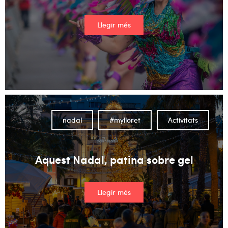
Llegir més
nadal
#mylloret
Activitats
Aquest Nadal, patina sobre gel
Llegir més