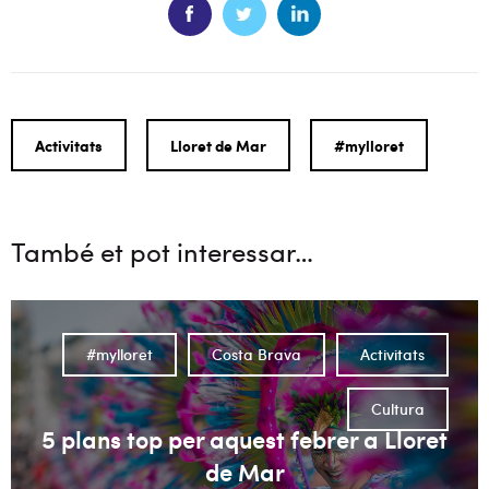
Activitats
Lloret de Mar
#mylloret
També et pot interessar…
#mylloret
Costa Brava
Activitats
Cultura
5 plans top per aquest febrer a Lloret
de Mar