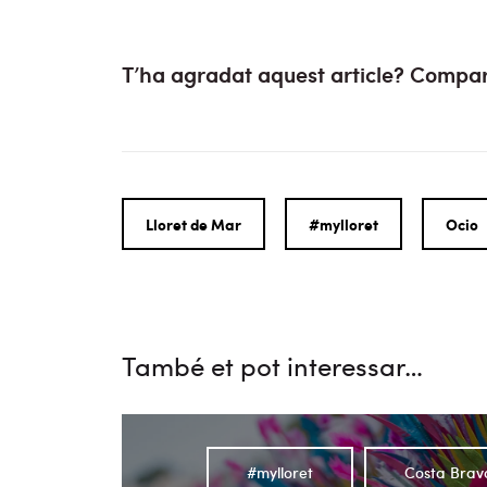
T’ha agradat aquest article? Compar
Lloret de Mar
#mylloret
Ocio
També et pot interessar…
#mylloret
Costa Brav