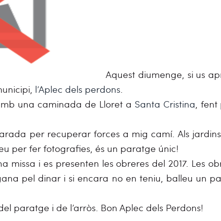
Aquest diumenge, si us a
unicipi,
l’Aplec dels perdons
.
 amb una caminada de Lloret a
Santa Cristina
, fent
arada per recuperar forces a mig camí. Als jardins
teu per fer fotografies, és un paratge únic!
a missa i es presenten les obreres del 2017. Les obr
ana pel dinar i si encara no en teniu, balleu un p
l paratge i de l’arròs. Bon Aplec dels Perdons!