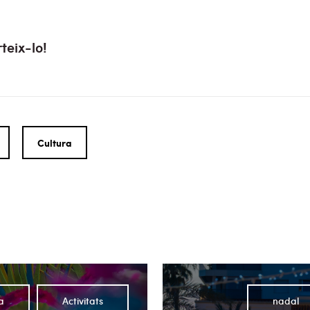
teix-lo!
Cultura
a
Activitats
nadal