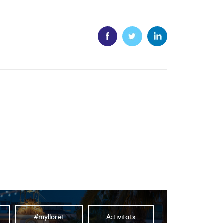
#mylloret
Activitats