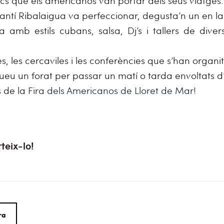
ics que els americanos van portar dels seus viatges.
antí Ribalaigua va perfeccionar, degusta’n un en la 
 amb estils cubans, salsa, Dj’s i tallers de divers
les cercaviles i les conferències que s’han organit
eu un forat per passar un matí o tarda envoltats d
s de la
Fira dels Americanos de Lloret de Mar
!
teix-lo!
ra