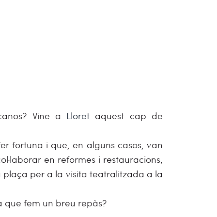
icanos? Vine a
Lloret
aquest cap de
fer fortuna i que, en alguns casos, van
col·laborar en reformes i restauracions,
plaça per a la visita teatralitzada a la
mbla que fem un breu repàs?