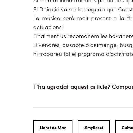
Al mercat indià trobaràs productes típ
El Daiquiri va ser la beguda que Const
La música serà molt present a la fira
actuacions!
Finalment us recomanem les havaneres, 
Divendres, dissabte o diumenge, busqu
hi trobareu tot el programa d’activitat
T’ha agradat aquest article? Compar
Lloret de Mar
#mylloret
Cultu