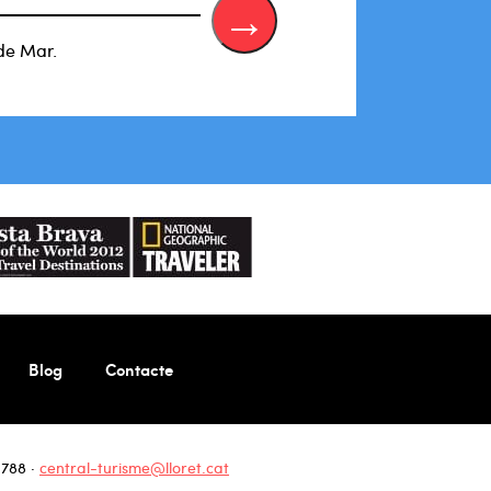
de Mar.
Blog
Contacte
 788
·
central-turisme@lloret.cat