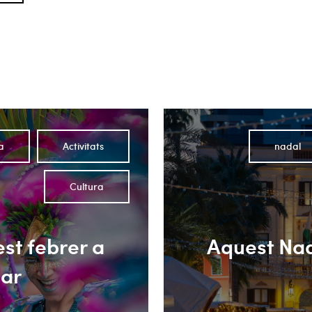
a
Activitats
nadal
Cultura
st febrer a
Aquest Nad
Mar