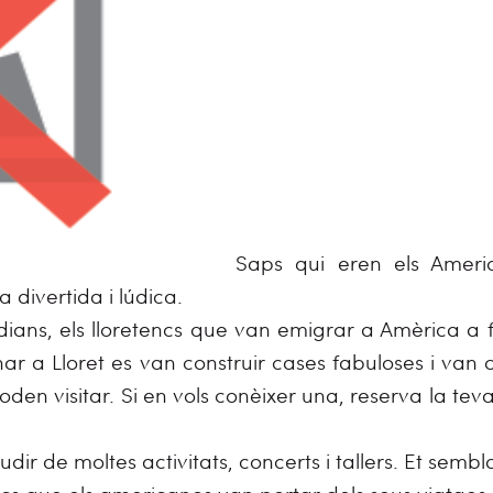
Saps qui eren els Amer
divertida i lúdica.
ndians, els lloretencs que van emigrar a Amèrica a 
ornar a Lloret es van construir cases fabuloses i van 
den visitar. Si en vols conèixer una, reserva la teva 
audir de moltes activitats, concerts i tallers. Et se