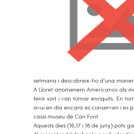
setmana i descobreix-ho d’una manera 
A Lloret anomenem
Americanos
als i
tenir sort i van tornar enriquits. En t
avui en dia encara es conserven i es po
casa museu de
Can Font
.
Aquests dies (16,17 i 18 de juny) pots g