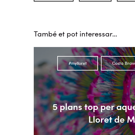
També et pot interessar…
#mylloret
Costa Brav
5 plans top per aque
Lloret de 