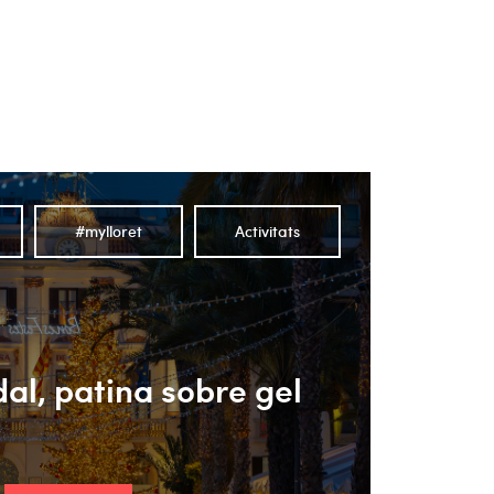
#mylloret
Activitats
al, patina sobre gel