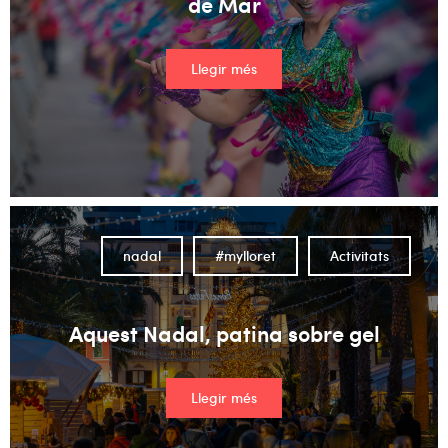
de Mar
Llegir més
nadal
#mylloret
Activitats
Aquest Nadal, patina sobre gel
Llegir més