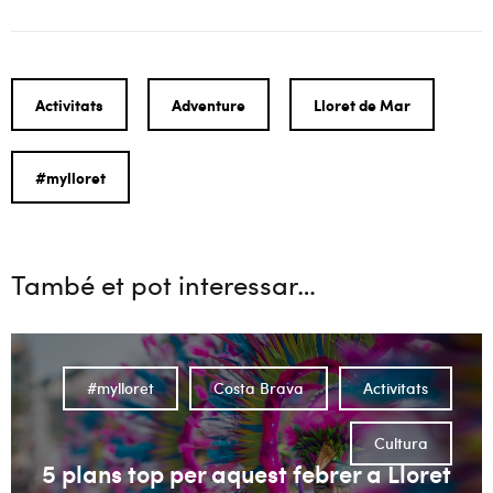
Activitats
Adventure
Lloret de Mar
#mylloret
També et pot interessar…
#mylloret
Costa Brava
Activitats
Cultura
5 plans top per aquest febrer a Lloret