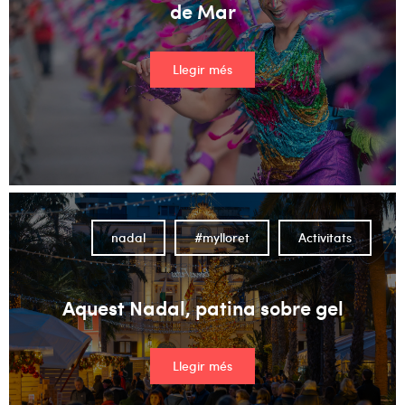
de Mar
Llegir més
nadal
#mylloret
Activitats
Aquest Nadal, patina sobre gel
Llegir més