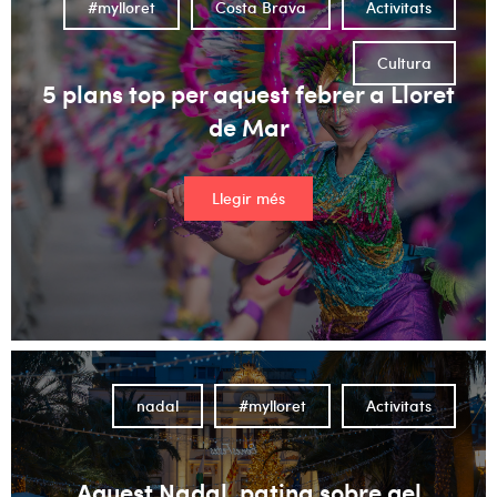
#mylloret
Costa Brava
Activitats
Cultura
5 plans top per aquest febrer a Lloret
de Mar
Llegir més
nadal
#mylloret
Activitats
Aquest Nadal, patina sobre gel