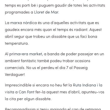
temps es porti bé i puguem gaudir de totes les activitats
programades a
Lloret de Mar
.
La
marxa nòrdica
és una d’aquelles activitats que es
gaudeix encara més quan el temps és radiant. Aquest
abril segur que trobeu un dissabte que us faci bona
temperatura.
Al
primavera market
, a banda de poder passejar en un
ambient fantàstic també podeu trobar ocasions
comercials. No us el perdeu el dia 7 al Passeig
Verdaguer!
Imprescindible si encara no heu fet la
Ruta Indiana i la
visita a Can Font
fer-la aquest mes d’abril, apunteu-vos
la cita per algun dissabte.
Recomanadíssim si teniu mainada el cap de setmana