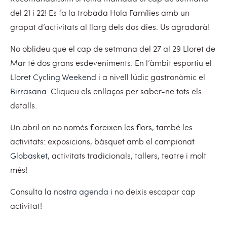
del 21 i 22! Es fa la trobada Hola Famílies amb un
grapat d’activitats al llarg dels dos dies. Us agradarà!
No oblideu que el cap de setmana del 27 al 29 Lloret de
Mar té dos grans esdeveniments. En l’àmbit esportiu el
Lloret Cycling Weekend
i a nivell lúdic gastronòmic el
Birrasana
. Cliqueu els enllaços per saber-ne tots els
detalls.
Un abril on no només floreixen les flors, també les
activitats: exposicions, bàsquet amb el campionat
Globasket
, activitats tradicionals, tallers, teatre i molt
més!
Consulta la
nostra agenda
i no deixis escapar cap
activitat!