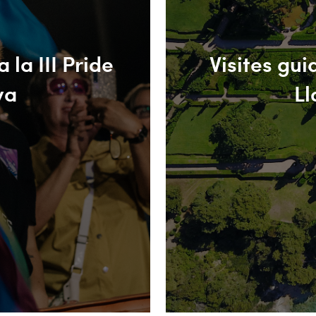
 la III Pride
Visites gu
va
Ll