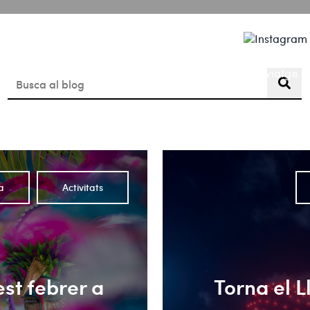
Coneix Lloret de Mar
Planifica el teu viatge
Aquest és un camp de cerca amb una funció de suggerimen
No hi ha suggeriments perquè el camp de cerca està buit.
a
Activitats
st febrer a
Torna el L