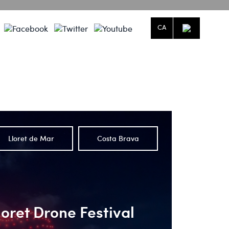
CA
Què fer a Lloret de Mar
Agenda
Blog
t automàtic adjunta.
Lloret de Mar
Costa Brava
loret Drone Festival