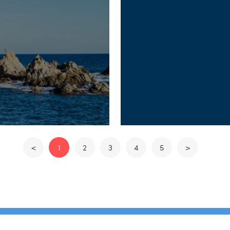
<
1
2
3
4
5
>