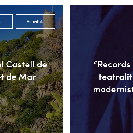
a
Activitats
el Castell de
“Records 
et de Mar
teatrali
modernist