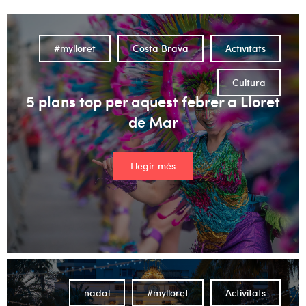
#mylloret
Costa Brava
Activitats
Cultura
5 plans top per aquest febrer a Lloret
de Mar
Llegir més
nadal
#mylloret
Activitats