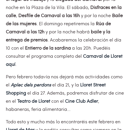
noche en la Plaza de la Vila. El sábado,
Disfraces en la
calle
,
Desfile de Carnaval a las 16h
y por la noche
Baile
de las mujeres
. El domingo repetiremos la
Rúa de
Carnaval a las 12h
y por la noche habrá
baile y la
entrega de premios
. Acabaremos la celebración el día
10 con el
Entierro de la sardina
a las 20h. Puedéis
consultar el programa completo del
Carnaval de Lloret
aquí
.
Pero febrero todavía nos dejará más actividades como
el
Aplec dels perdons
el día 21, y la
Lloret Street
Shopping
el día 27. Además, podremos disfrutar de cine
en el
Teatro de Lloret
con el
Cine Club Adler
,
habaneras, feria alimentaria...
Todo esto y mucho más lo encontraréis este febrero en
Lloret de Mar
y lo podéis consultar como siempre en la