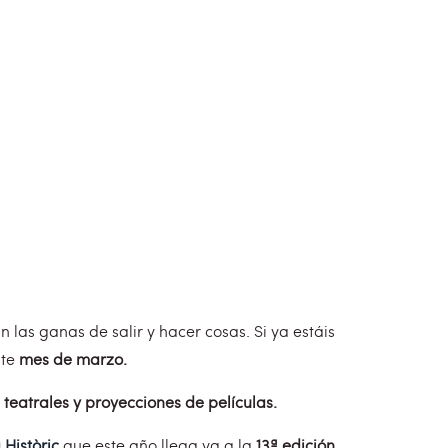
las ganas de salir y hacer cosas. Si ya estáis
te
mes de marzo.
 teatrales y proyecciones de películas.
 Històric
que este año llega ya a la
13ª edición