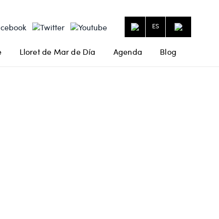
ES
e
Lloret de Mar de Día
Agenda
Blog