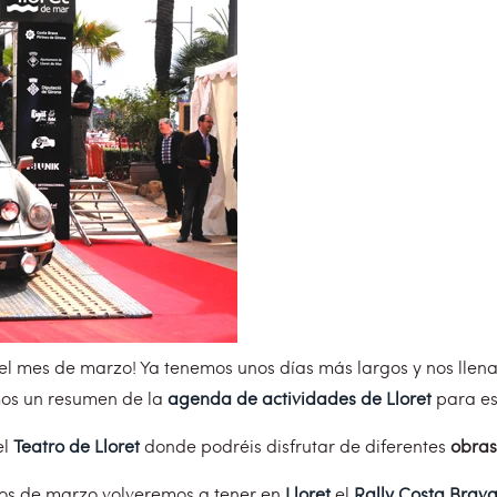
l mes de marzo! Ya tenemos unos días más largos y nos llenan 
os un resumen de la
agenda de actividades de Lloret
para es
el
Teatro de Lloret
donde podréis disfrutar de diferentes
obras
os de marzo volveremos a tener en
Lloret
el
Rally Costa Brava