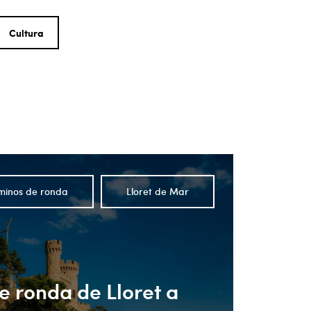
Cultura
minos de ronda
Lloret de Mar
 ronda de Lloret a