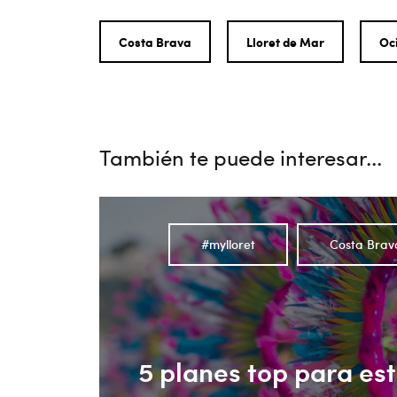
Costa Brava
Lloret de Mar
Oc
También te puede interesar...
#mylloret
Costa Brav
5 planes top para es