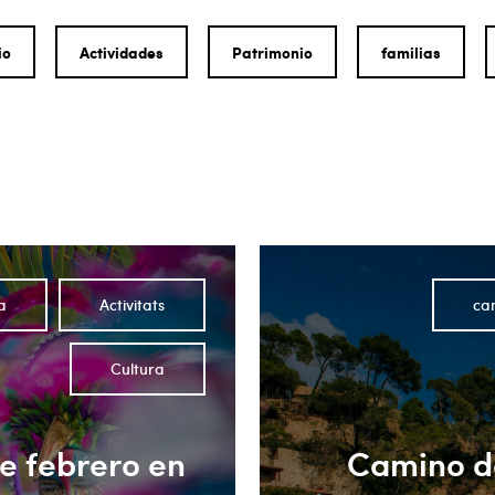
io
Actividades
Patrimonio
familias
a
Activitats
ca
Cultura
te febrero en
Camino de