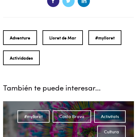
Adventure
Lloret de Mar
#mylloret
Actividades
También te puede interesar...
#mylloret
Costa Brava
Activitats
Cultura