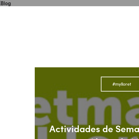
Blog
Conoce Lloret de Mar
Planifica tu viaje
#mylloret
Actividades de Sema