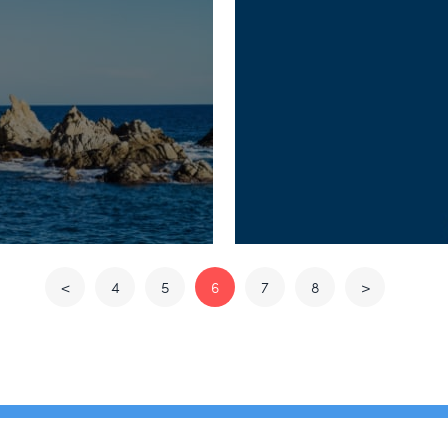
<
4
5
6
7
8
>