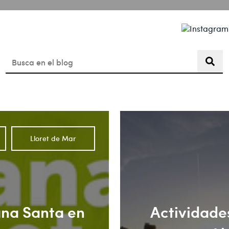
Lloret de Mar de Día
Agenda
Blog
Esto es un campo de búsqueda con una función de texto pre
No hay sugerencias porque el campo de búsqueda está vac
Lloret de Mar
na Santa en
Actividades