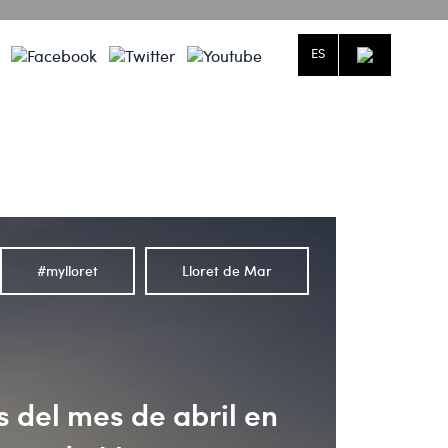
ES
dictivo.
ío.
#mylloret
Lloret de Mar
 del mes de abril en