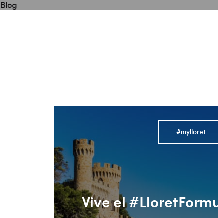
Blog
Conoce Lloret de Mar
Planifica tu viaje
#mylloret
Vive el #LloretFor