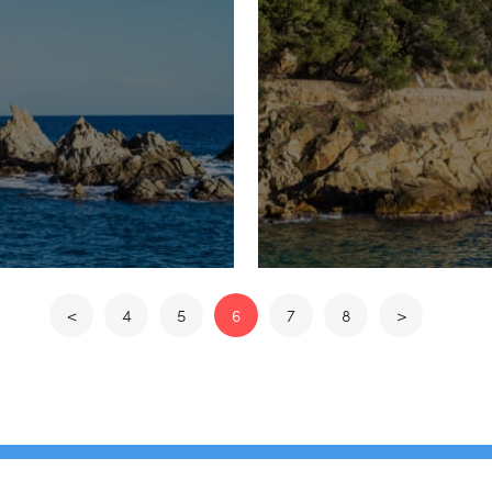
<
4
5
6
7
8
>