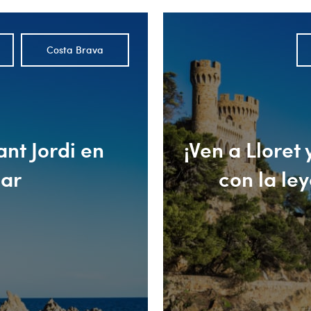
Costa Brava
nt Jordi en
¡Ven a Lloret
Mar
con la le