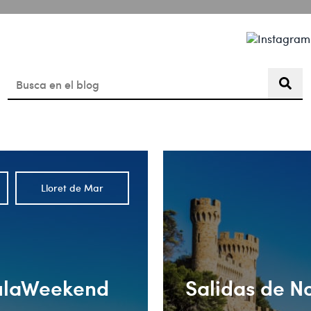
Lloret de Mar de Día
Agenda
Blog
Esto es un campo de búsqueda con una función de texto pre
No hay sugerencias porque el campo de búsqueda está vac
Lloret de Mar
mulaWeekend
Salidas de No