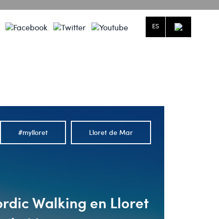
ES
dictivo.
ío.
#mylloret
Lloret de Mar
rdic Walking en Lloret