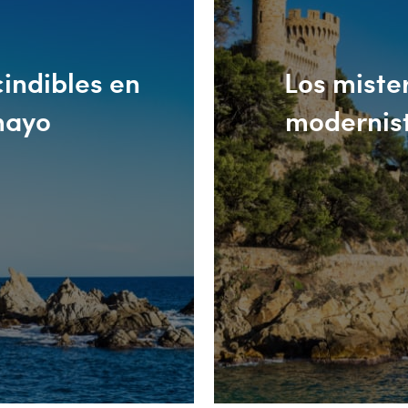
indibles en
Los miste
mayo
modernist