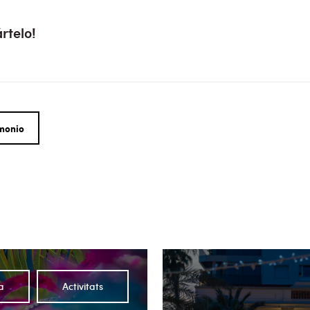
rtelo!
monio
a
Activitats