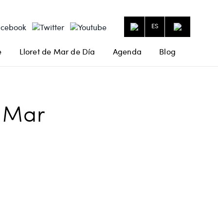
ES
e
Lloret de Mar de Día
Agenda
Blog
e Mar