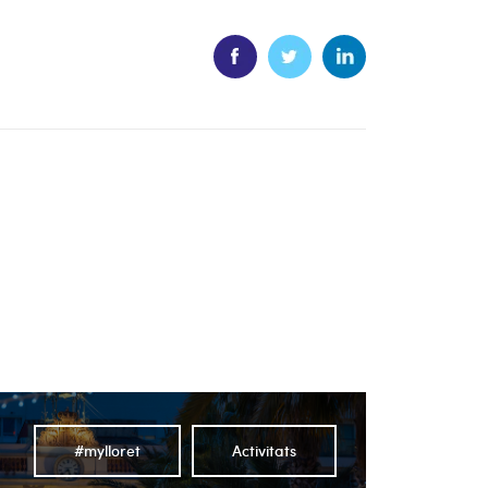
#mylloret
Activitats