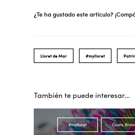
¿Te ha gustado este artículo? ¡Compá
Lloret de Mar
#mylloret
Patri
También te puede interesar...
#mylloret
Costa Brav