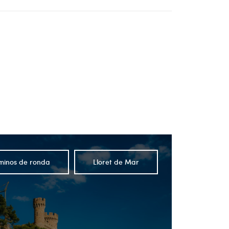
minos de ronda
Lloret de Mar