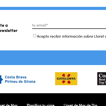
te a
ewsletter
Acepto recibir información sobre Lloret
ret de Mar
Planifica tu viaje
Lloret de Mar de Día