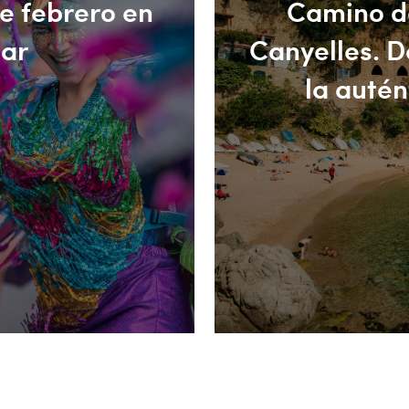
te febrero en
Camino de
Mar
Canyelles. D
la autén