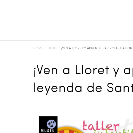
HOME
BLOG
¡VEN A LLORET Y APRENDE PAPIROFLEXIA CON 
¡Ven a Lloret y 
leyenda de Sant 