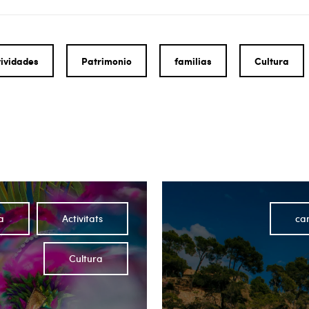
tividades
Patrimonio
familias
Cultura
a
Activitats
ca
Cultura