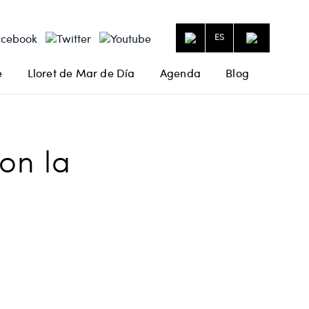
ES
e
Lloret de Mar de Día
Agenda
Blog
on la