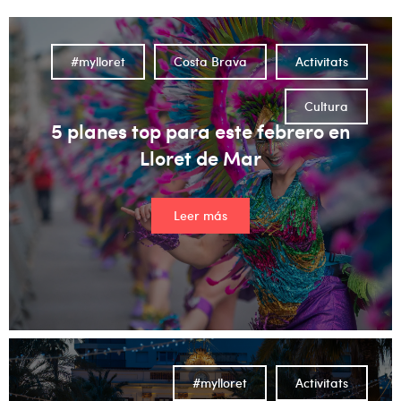
#mylloret
Costa Brava
Activitats
Cultura
5 planes top para este febrero en
Lloret de Mar
Leer más
#mylloret
Activitats