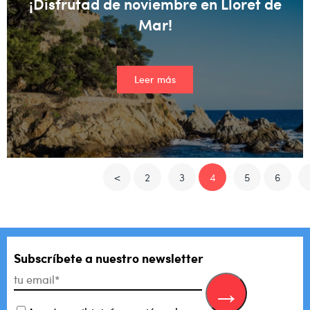
¡Disfrutad de noviembre en Lloret de
Mar!
Leer más
<
2
3
4
5
6
Subscríbete a nuestro newsletter