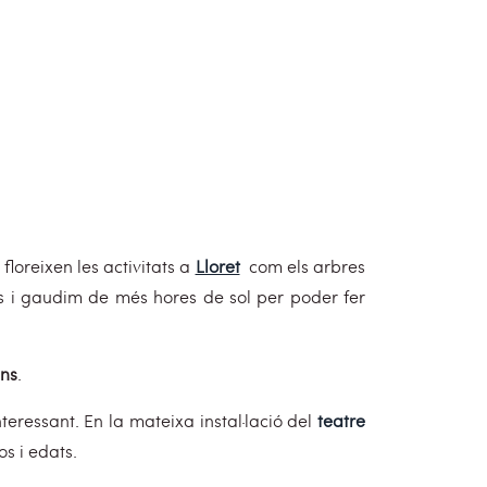
loreixen les activitats a
Lloret
com els arbres
s i gaudim de més hores de sol per poder fer
ans
.
eressant. En la mateixa instal·lació del
teatre
s i edats.