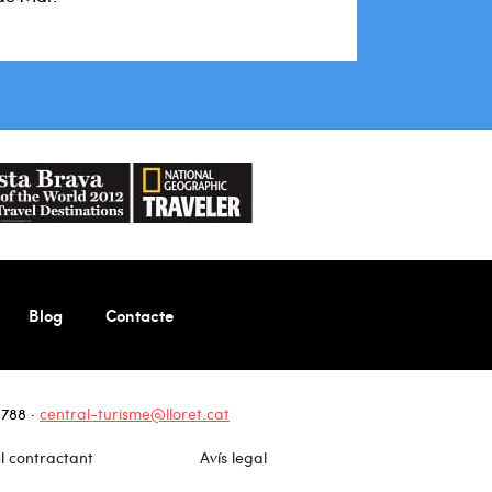
Blog
Contacte
 788
·
central-turisme@lloret.cat
el contractant
Avís legal