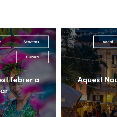
a
Activitats
nadal
Cultura
st febrer a
Aquest Nad
Mar