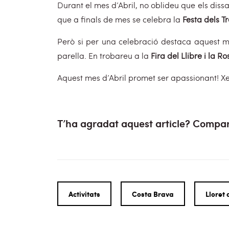
Durant el mes d’Abril, no oblideu que els diss
que a finals de mes se celebra la
Festa dels T
Però si per una celebració destaca aquest m
parella. En trobareu a la
Fira del Llibre i la Ro
Aquest mes d’Abril promet ser apassionant! Xer
T’ha agradat aquest article? Compar
Activitats
Costa Brava
Lloret