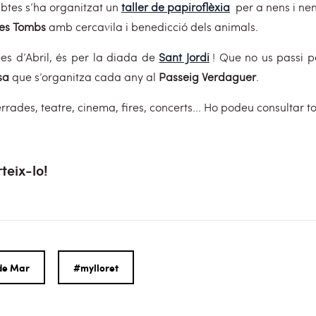
abtes s’ha organitzat un
taller de papiroflèxia
per a nens i ne
res Tombs
amb cercavila i benedicció dels animals.
es d’Abril, és per la diada de
Sant Jordi
! Que no us passi pe
sa
que s’organitza cada any al
Passeig Verdaguer
.
rades, teatre, cinema, fires, concerts... Ho podeu consultar to
teix-lo!
 de Mar
#mylloret