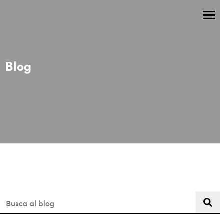
Blog
Aquest és un camp de cerca amb una funció de suggeriment 