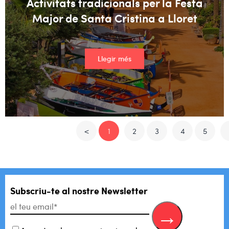
Activitats tradicionals per la Festa
Major de Santa Cristina a Lloret
Llegir més
<
1
2
3
4
5
Subscriu-te al
nostre Newsletter