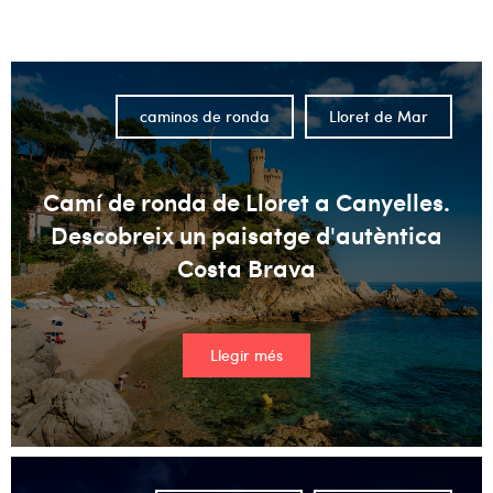
No hi ha suggeriments perquè el camp de cerca està buit.
caminos de ronda
Lloret de Mar
Camí de ronda de Lloret a Canyelles.
Descobreix un paisatge d'autèntica
Costa Brava
Llegir més