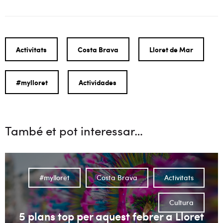
Activitats
Costa Brava
Lloret de Mar
#mylloret
Actividades
També et pot interessar…
#mylloret
Costa Brava
Activitats
Cultura
5 plans top per aquest febrer a Lloret