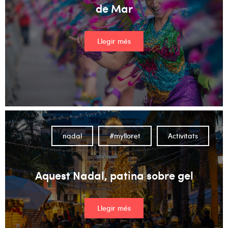
de Mar
Llegir més
nadal
#mylloret
Activitats
Aquest Nadal, patina sobre gel
Llegir més