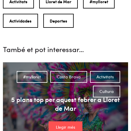
Activitats
Lloret de Mar
#mylloret
Actividades
Deportes
També et pot interessar…
#mylloret
Costa Brava
Activitats
Cultura
5 plans top per aquest febrer a Lloret
de Mar
Llegir més