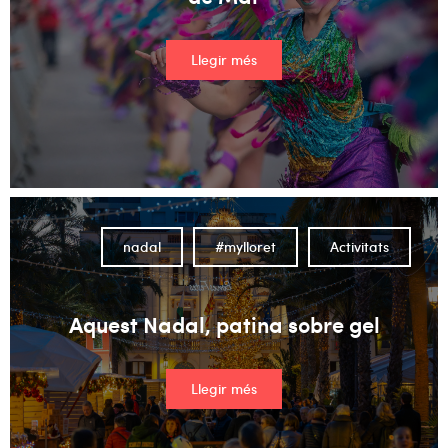
Llegir més
nadal
#mylloret
Activitats
Aquest Nadal, patina sobre gel
Llegir més