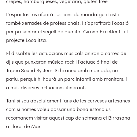
crepes, hamburgueses, vegetarià, gluten free…
L’espai tast us oferirà sessions de maridatge i tast i
també xerrades de professionals. I s’aprofitarà l’ocasió
per presentar el segell de qualitat Girona Excel·lent i el
projecte Localitza.
El dissabte les actuacions musicals aniran a càrrec de
dj’s que punxaran música rock i l’actuació final de
Tapeo Sound System. Si hi aneu amb mainada, no
patiu, perquè hi haurà un parc infantil amb monitors, i
a més diverses actuacions itinerants.
Tant si sou absolutament fans de les cerveses artesanes
com si només voleu passar una bona estona us
recomanem visitar aquest cap de setmana el Birrasana
a Lloret de Mar.