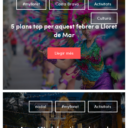
#mylloret
Costa Brava
Activitats
Cultura
5 plans top per aquest febrer a Lloret
de Mar
Llegir més
nadal
#mylloret
Activitats