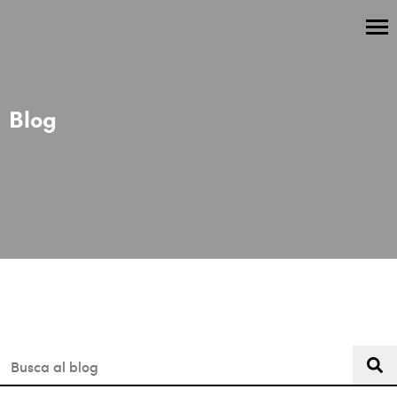
Blog
Aquest és un camp de cerca amb una funció de suggeriment 