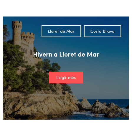
No hi ha suggeriments perquè el camp de cerca està buit.
Lloret de Mar
Costa Brava
Hivern a Lloret de Mar
Llegir més