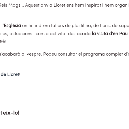
Reis Mags... Aquest any a Lloret ens hem inspirat i hem organ
l’Església
on hi tindrem tallers de plastilina, de tions, de xa
les, actuacions i com a activitat destacada
la visita d’en Pau
19h
!
 s’acabarà al vespre. Podeu consultar el programa complet d’a
 de Lloret
!
teix-lo!