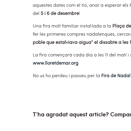
aquestes dates com el tió, anar a esperar els 
del
5 i 6 de desembre
!
Una fira molt familiar instal·lada a la
Plaça de 
fer les primeres compres nadalenques, cercavi
poble que estalviava aigua” el dissabte a les 
La fira començarà cada dia a les 11 del matí i
www.lloretdemar.org
No us ho perdeu i passeu per la
Fira de Nadal
T’ha agradat aquest article? Compar