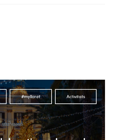
#mylloret
Activitats