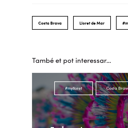
Costa Brava
Lloret de Mar
#m
També et pot interessar…
#mylloret
Costa Brav