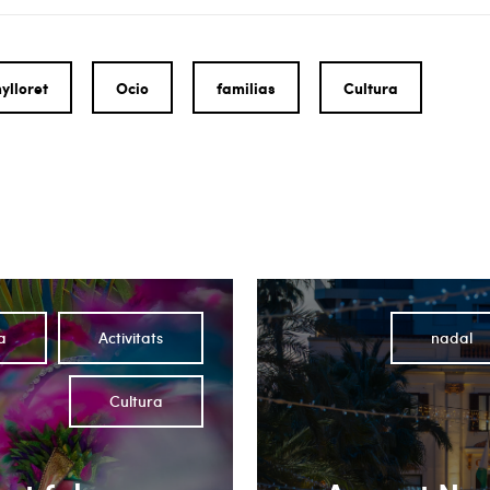
ylloret
Ocio
familias
Cultura
a
Activitats
nadal
Cultura