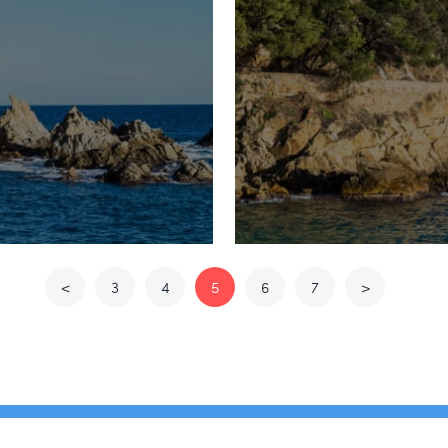
<
3
4
5
6
7
>