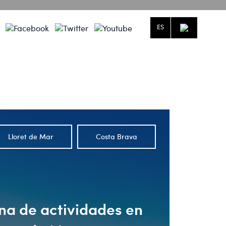
ES
dictivo.
ío.
Lloret de Mar
Costa Brava
na de actividades en