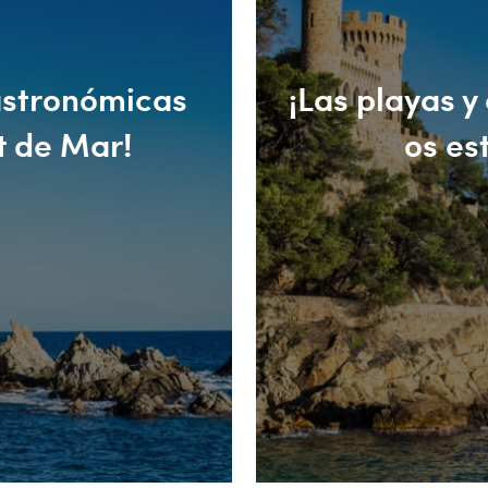
astronómicas
¡Las playas y
t de Mar!
os es