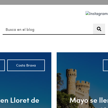
Lloret de Mar de Día
Agenda
Blog
Esto es un campo de búsqueda con una función de texto pre
No hay sugerencias porque el campo de búsqueda está vac
Costa Brava
en Lloret de
Mayo se lle