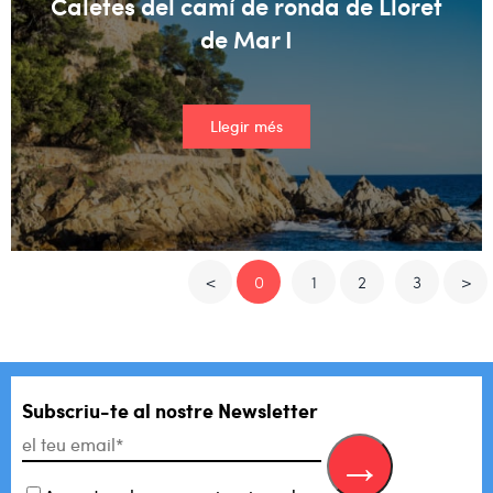
Caletes del camí de ronda de Lloret
de Mar I
Llegir més
<
0
1
2
3
>
Subscriu-te al
nostre Newsletter