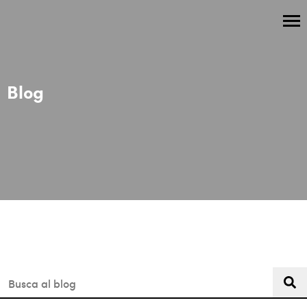
Blog
Aquest és un camp de cerca amb una funció de suggeriment 