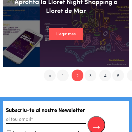
Aprofita la Lloret Night Shopping a
Lloret de Mar
Llegir més
<
1
2
3
4
5
Subscriu-te al
nostre Newsletter