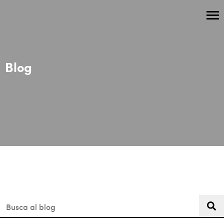
Blog
Aquest és un camp de cerca amb una funció de suggeriment 