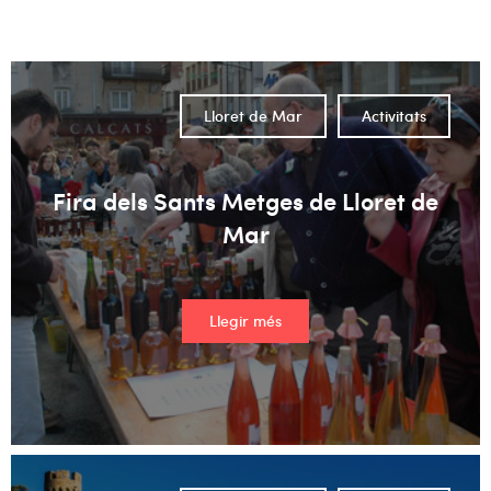
No hi ha suggeriments perquè el camp de cerca està buit.
Lloret de Mar
Activitats
Fira dels Sants Metges de Lloret de
Mar
Llegir més