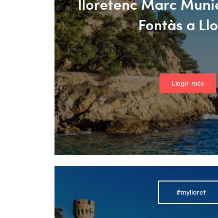
lloretenc Marc Muni
Fontàs a Llo
Llegir més
#mylloret