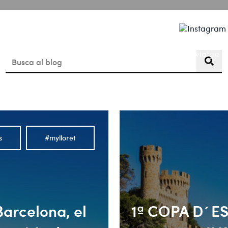
Coneix Lloret de Mar
Planifica el teu viatge
Aquest és un camp de cerca amb una funció de suggerimen
No hi ha suggeriments perquè el camp de cerca està buit.
s
#mylloret
Barcelona, el
1ª COPA D´ES