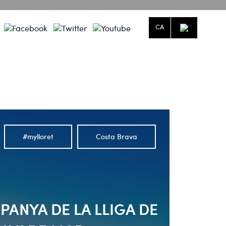
CA
Què fer a Lloret de Mar
Agenda
Blog
t automàtic adjunta.
#mylloret
Costa Brava
PANYA DE LA LLIGA DE