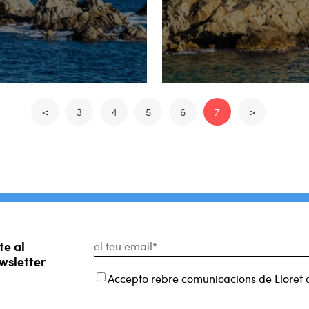
<
3
4
5
6
7
>
te al
wsletter
Accepto rebre comunicacions de Lloret 