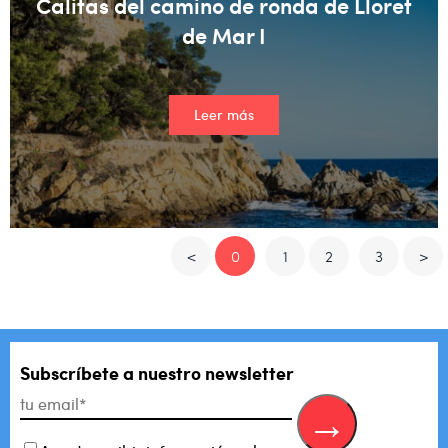
Calitas del camino de ronda de Lloret
de Mar I
Leer más
<
0
1
2
3
>
Subscríbete a nuestro newsletter